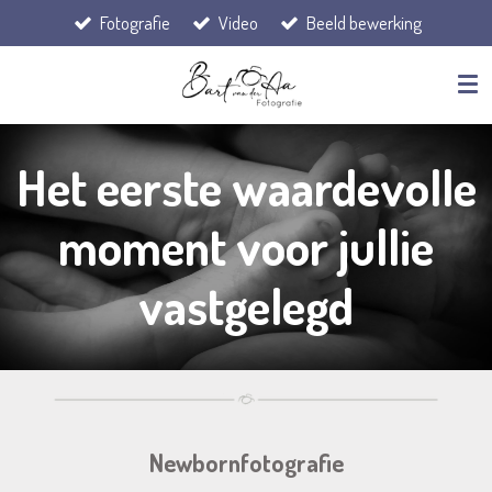
Fotografie
Video
Beeld bewerking
Ga
direct
naar
de
hoofdinhoud
Het eerste waardevolle
moment voor jullie
vastgelegd
Newbornfotografie