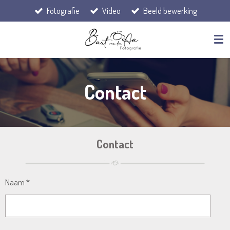
Fotografie
Video
Beeld bewerking
Ga
direct
naar
de
hoofdinhoud
Contact
Contact
Naam *