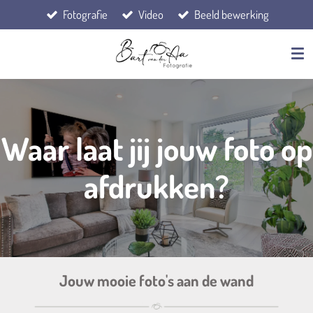
Fotografie
Video
Beeld bewerking
Ga
direct
naar
de
hoofdinhoud
Waar laat jij jouw foto op
afdrukken?
Jouw mooie foto's aan de wand