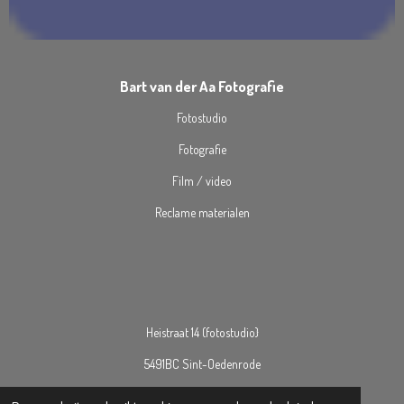
Bart van der Aa Fotografie
Fotostudio
Fotografie
Film / video
Reclame materialen
Heistraat 14 (fotostudio}
5491BC Sint-Oedenrode
06-191 22 185