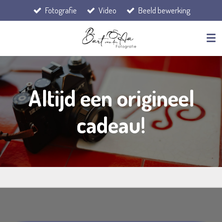
Fotografie
Video
Beeld bewerking
Ga
direct
naar
de
hoofdinhoud
Altijd een origineel
cadeau!